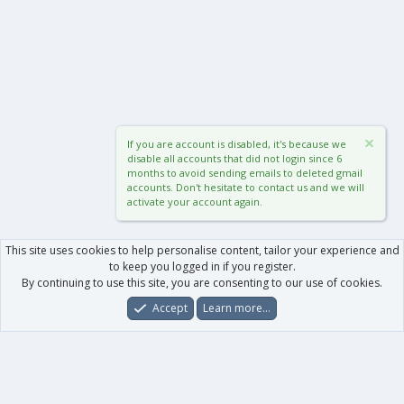
If you are account is disabled, it's because we
disable all accounts that did not login since 6
months to avoid sending emails to deleted gmail
accounts. Don't hesitate to contact us and we will
activate your account again.
This site uses cookies to help personalise content, tailor your experience and
to keep you logged in if you register.
By continuing to use this site, you are consenting to our use of cookies.
Accept
Learn more…
Forums
What's New
Log In
Register
Search
0
Car