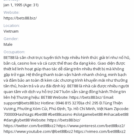
Jan 1, 1995 (Age: 31)
Website
https://bets88.biz/
Location
Vietnam
Gender
Male
Occupation
BET88 là sân chơi trực tuyến tích hợp nhiều hình thức giải trí như nổ hũ,
bắn cá, casino live và cá cược thể thao đa dạng kèo. Giao diện được
thiết kế linh hoạt giúp thao tác dễ dàng trên nhiều thiết bị mà không
gặp trở ngại. Hệ thống thanh toán vận hành nhanh chóng, minh bạch
và đảm bảo an toàn đi kèm các chương trình khuyến mãi như thưởng
tân thủ, hoàn trả và ưu đãi định kỳ. BET88 là nhà cái được nhiều người
quan tâm với dịch vụ hỗ trợ 24/7 luôn sẵn sàng đồng hành.Thông tin
liên hệ:Thương hiệu: BET88 Website:
https://bets88.biz/
Email:
support@bets88.biz Hotline: 0946 815 327Địa chỉ: 295 Đ.Tùng Thiện
Vương, Phường Xóm Củi, Phú Định, Tp. Hồ Chí Minh, Việt Nam Zipcode:
700000Hashtags:#bet88 #bet88casino #slotgamebet88 #nhacaibet88
#dangkybet88 Website:
https://bets88.biz/
https://twitter.com/bet88biz2
https://www.pinterest.com/bet88biz2/
https://www.youtube.com/@bet88biz2
https://vimeo.com/bet88biz2