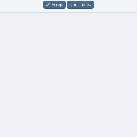
Accept
Learn more…
Forums
What's New
Log In
Register
Search
0
Car
Total
Our products
XenForo - New Applications
XenForo - Add-ons
-
XenForo RM - Add-ons
XenForo MG - Add-ons
Your data
Account details
Preferences
Your purchases
Your licenses