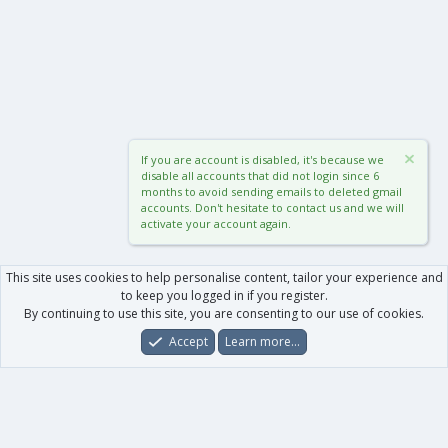
If you are account is disabled, it's because we
disable all accounts that did not login since 6
months to avoid sending emails to deleted gmail
accounts. Don't hesitate to contact us and we will
activate your account again.
This site uses cookies to help personalise content, tailor your experience and
to keep you logged in if you register.
By continuing to use this site, you are consenting to our use of cookies.
Accept
Learn more…
Forums
What's New
Log In
Register
Search
0
Car